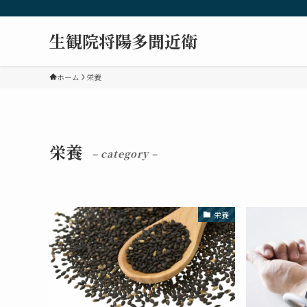
生観院将陽多聞近衛
ホーム
栄養
栄養
– category –
栄養