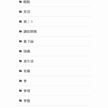
睡眠
美容
肩こり
講座開催
量子論
頭痛
食生活
首痛
骨
骨格
骨盤