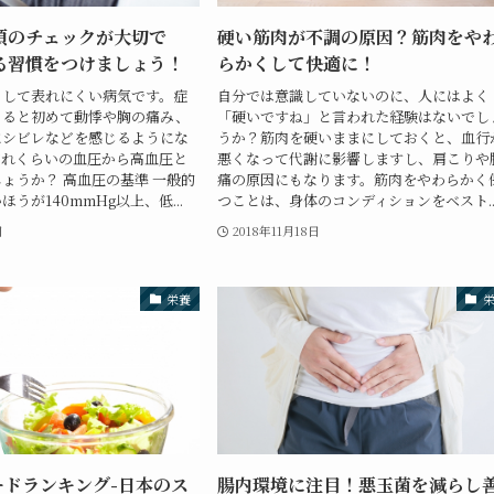
頃のチェックが大切で
硬い筋肉が不調の原因？筋肉をや
る習慣をつけましょう！
らかくして快適に！
として表れにくい病気です。症
自分では意識していないのに、人にはよく
くると初めて動悸や胸の痛み、
「硬いですね」と言われた経験はないでし
にシビレなどを感じるようにな
うか？筋肉を硬いままにしておくと、血行
どれくらいの血圧から高血圧と
悪くなって代謝に影響しますし、肩こりや
ょうか？ 高血圧の基準 一般的
痛の原因にもなります。筋肉をやわらかく
うが140mmHg以上、低...
つことは、身体のコンディションをベスト..
日
2018年11月18日
栄養
ードランキング-日本のス
腸内環境に注目！悪玉菌を減らし