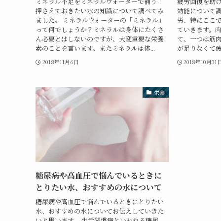
ミネラル不足をミネラルウォーターで補う！
疲労回復を助
押さえておきたい水の知識について調べてみ
効能について調
ました。 ミネラルウォーターの「ミネラル」
労、特にここ
って何でしょうか？ミネラルは身体にたくさ
ていきます。
ん必要とはしないのですが、大変重要な栄養
て、一つは筋
素のことを言います。またミネラルは体...
が足りなくて疲
2018年11月6日
2018年10月31
栄養
糖尿病や高血圧で悩んでいるときに
とりたい水、おすすめの水について
糖尿病や高血圧で悩んでいるときにとりたい
水、おすすめの水についてお伝えしていきた
いと思います。 生活習慣病といわれる糖尿