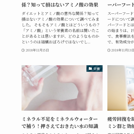
係？知って損はないアミノ酸の効果
ーパーフー
ダイエットとアミノ酸の意外な関係？知って
スーパーフード
損はないアミノ酸の効果について調べてみま
ードについて調
した。 そもそもアミノ酸とはどういうもの？
パーフードと
「アミノ酸」という栄養素の名前は聞いたこ
の始まりは、1
とがあるとは思いますが、どのようなものか
で、食事療法
というのは結構おぼろげではないでし...
で、有効成分が
2018年11月15日
2018年11月13
栄養
ミネラル不足をミネラルウォーター
疲労回復を
で補う！押さえておきたい水の知識
ミン群と効