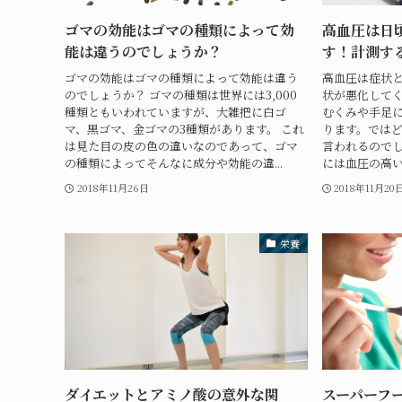
ゴマの効能はゴマの種類によって効
高血圧は日
能は違うのでしょうか？
す！計測す
ゴマの効能はゴマの種類によって効能は違う
高血圧は症状
のでしょうか？ ゴマの種類は世界には3,000
状が悪化して
種類ともいわれていますが、大雑把に白ゴ
むくみや手足
マ、黒ゴマ、金ゴマの3種類があります。 これ
ります。では
は見た目の皮の色の違いなのであって、ゴマ
言われるのでし
の種類によってそんなに成分や効能の違...
には血圧の高いほ
2018年11月26日
2018年11月20
栄養
ダイエットとアミノ酸の意外な関
スーパーフ