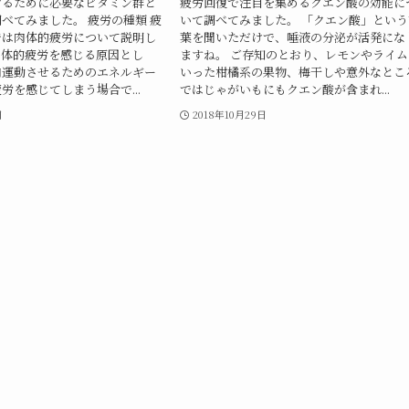
けるために必要なビタミン群と
疲労回復で注目を集めるクエン酸の効能に
べてみました。 疲労の種類 疲
いて調べてみました。 「クエン酸」という
では肉体的疲労について説明し
葉を聞いただけで、唾液の分泌が活発にな
肉体的疲労を感じる原因とし
ますね。 ご存知のとおり、レモンやライム
肉運動させるためのエネルギー
いった柑橘系の果物、梅干しや意外なとこ
労を感じてしまう場合で...
ではじゃがいもにもクエン酸が含まれ...
日
2018年10月29日