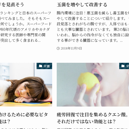
ドを見直そう
玉菌を増やして改善する
ランキングと日本のスーパーフ
腸内環境に注目！悪玉菌を減らし善玉菌を
べてみました。 そもそもスー
やして改善することについて紹介します。 
は何でしょうか。スーパーフード
段見落とされがちの腸ですが、人体ではも
980年代頃のアメリカやカナダ
とも大事な臓器とされています。 第2の脳
を研究する医師や専門家の間
いわれ、脳からの指令がなくても独自に活
突出して多く含まれる...
する事ができる臓器になっています。...
日
2018年11月9日
栄養
助けるために必要なビタ
疲労回復で注目を集めるクエン酸
能は？
それだけではない効能とは？