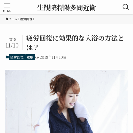
生観院将陽多聞近衛
MENU
ホーム
疲労回復
疲労回復に効果的な入浴の方法と
2018
11/10
は？
疲労回復
睡眠
2018年11月10日