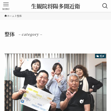
生観院将陽多聞近衛
MENU
ホーム
整体
整体
– category –
整体