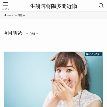
生観院将陽多聞近衛
MENU
ホーム
#目醒め
#目醒め
– tag –
心のはなし