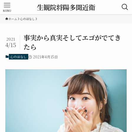
生観院将陽多聞近衛
MENU
ホーム
心のはなし
事実から真実そしてエゴがでてき
2021
4/15
たら
心のはなし
2021年4月15日