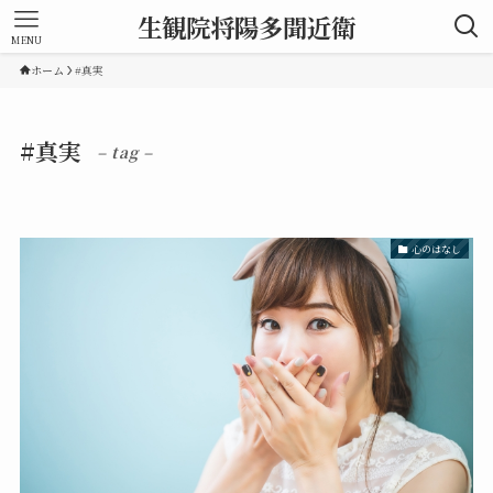
生観院将陽多聞近衛
MENU
ホーム
#真実
#真実
– tag –
心のはなし