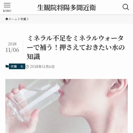
生観院将陽多聞近衛
MENU
ホーム
栄養
ミネラル不足をミネラルウォータ
2018
ーで補う！押さえておきたい水の
11/06
知識
栄養
水
2018年11月6日