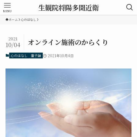
生観院将陽多聞近衛
MENU
ホーム
心のはなし
2021
オンライン施術のからくり
10/04
心のはなし
量子論
2021年10月4日